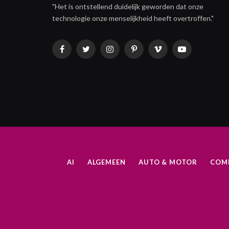
"Het is ontstellend duidelijk geworden dat onze
technologie onze menselijkheid heeft overtroffen."
Facebook
Twitter
Instagram
Pinterest
Vimeo
YouTube
AI
ALGEMEEN
AUTO & MOTOR
COM