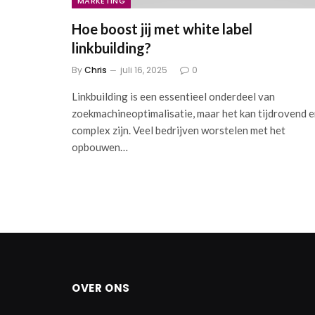
MARKETING
Hoe boost jij met white label
linkbuilding?
By
Chris
juli 16, 2025
0
Linkbuilding is een essentieel onderdeel van
zoekmachineoptimalisatie, maar het kan tijdrovend 
complex zijn. Veel bedrijven worstelen met het
opbouwen…
OVER ONS