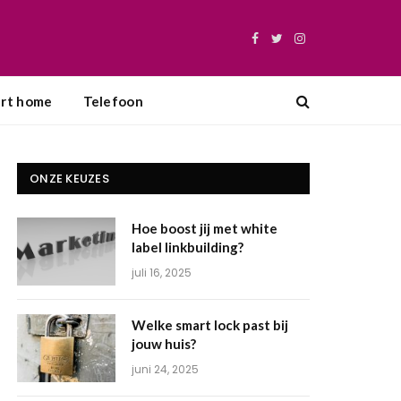
Facebook
Twitter
Instagram
rt home
Telefoon
ONZE KEUZES
Hoe boost jij met white
label linkbuilding?
juli 16, 2025
Welke smart lock past bij
jouw huis?
juni 24, 2025